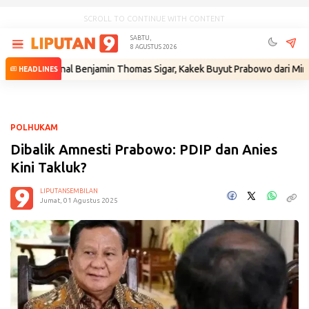
SCROLL TO CONTINUE WITH CONTENT
SABTU,
8 AGUSTUS 2026
enal Benjamin Thomas Sigar, Kakek Buyut Prabowo dari Minahasa
•
Ga
HEADLINES
POLHUKAM
Dibalik Amnesti Prabowo: PDIP dan Anies
Kini Takluk?
LIPUTANSEMBILAN
Jumat, 01 Agustus 2025