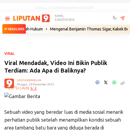
SCROLL TO CONTINUE WITH CONTENT
KAMIS,
6 AGUSTUS 2026
n Langkah Hukum
•
Mengenal Benjamin Thomas Sigar, Kakek Buyut Prab
HEADLINES
VIRAL
Viral Mendadak, Video Ini Bikin Publik
Terdiam: Ada Apa di Baliknya?
LIPUTANSEMBILAN
Minggu, 28 Desember 2025
Sebuah video yang beredar luas di media sosial menarik
perhatian publik setelah menampilkan kondisi sebuah
area tambang batu bara yang diduga berada di