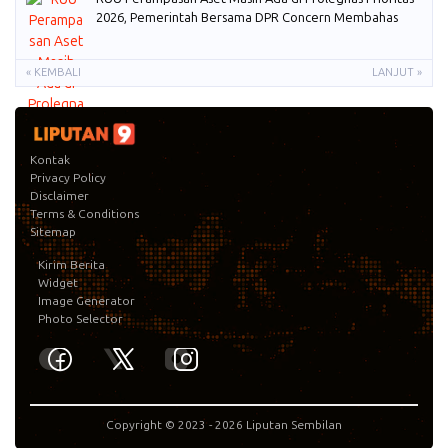
2026, Pemerintah Bersama DPR Concern Membahas
« KEMBALI
LANJUT »
Kontak
Privacy Policy
Disclaimer
Terms & Conditions
Sitemap
Kirim Berita
Widget
Image Generator
Photo Selector
Copyright © 2023 -
2026
Liputan Sembilan