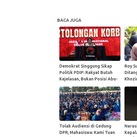
BACA JUGA
Demokrat Singgung Sikap
Roy S
Politik PDIP: Rakyat Butuh
Ditan
Kejelasan, Bukan Posisi Abu-
Khozi
Abu
Melaw
Tolak Audiensi di Gedung
Naras
DPR, Mahasiswa: Kami Tuan
Kepal