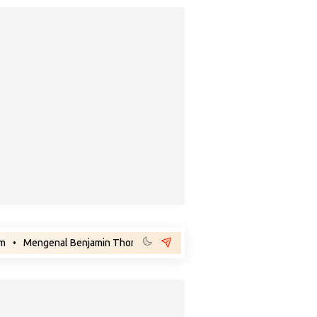
genal Benjamin Thomas Sigar, Kakek Buyut Prabowo dari Minahasa
•