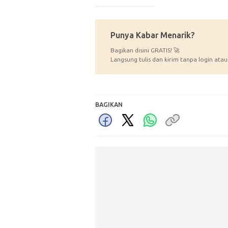
_____________
Punya Kabar Menarik?
Bagikan disini GRATIS! 🚀
Langsung tulis dan kirim tanpa login atau
BAGIKAN