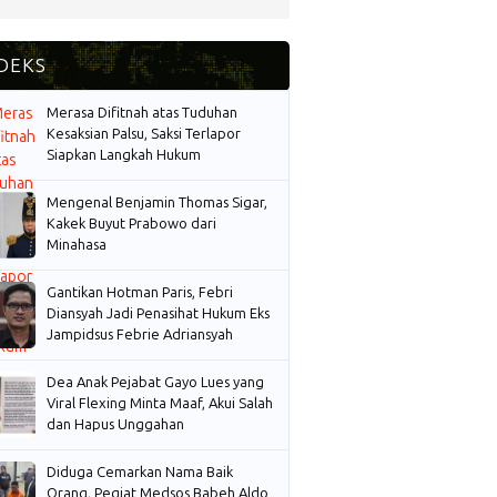
Merasa Difitnah atas Tuduhan
Kesaksian Palsu, Saksi Terlapor
Siapkan Langkah Hukum
Mengenal Benjamin Thomas Sigar,
Kakek Buyut Prabowo dari
Minahasa
Gantikan Hotman Paris, Febri
Diansyah Jadi Penasihat Hukum Eks
Jampidsus Febrie Adriansyah
Dea Anak Pejabat Gayo Lues yang
Viral Flexing Minta Maaf, Akui Salah
dan Hapus Unggahan
Diduga Cemarkan Nama Baik
Orang, Pegiat Medsos Babeh Aldo