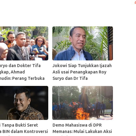
uryo dan Dokter Tifa
Jokowi Siap Tunjukkan Ijazah
gkap, Ahmad
Asli usai Penangkapan Roy
nudin: Perang Terbuka
Suryo dan Dr Tifa
an Jokowi!
i Tanpa Bukti Seret
Demo Mahasiswa di DPR
a BIN dalam Kontroversi
Memanas: Mulai Lakukan Aksi