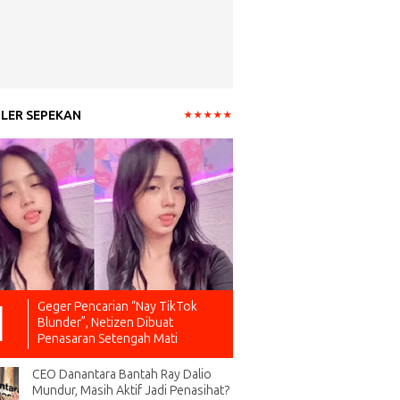
LER SEPEKAN
Geger Pencarian “Nay TikTok
Blunder”, Netizen Dibuat
Penasaran Setengah Mati
CEO Danantara Bantah Ray Dalio
Mundur, Masih Aktif Jadi Penasihat?