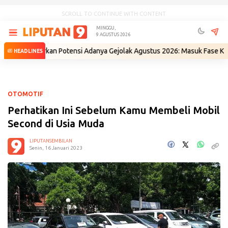
SCROLL TO CONTINUE WITH CONTENT
MINGGU,
9 AGUSTUS 2026
 Beberkan Potensi Adanya Gejolak Agustus 2026: Masuk Fase Krisis, Tin
HEADLINES
OTOMOTIF
Perhatikan Ini Sebelum Kamu Membeli Mobil
Second di Usia Muda
LIPUTANSEMBILAN
Senin, 16 Januari 2023