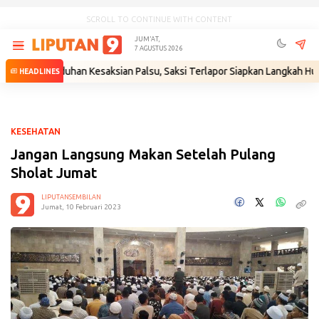
SCROLL TO CONTINUE WITH CONTENT
JUM'AT,
7 AGUSTUS 2026
as Tuduhan Kesaksian Palsu, Saksi Terlapor Siapkan Langkah Hukum
•
M
HEADLINES
KESEHATAN
Jangan Langsung Makan Setelah Pulang
Sholat Jumat
LIPUTANSEMBILAN
Jumat, 10 Februari 2023