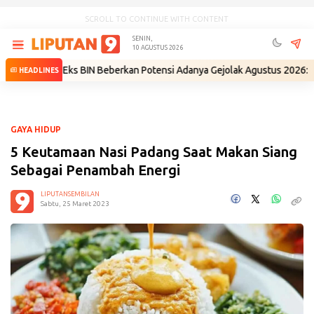
SCROLL TO CONTINUE WITH CONTENT
SENIN,
10 AGUSTUS 2026
i
•
Eks BIN Beberkan Potensi Adanya Gejolak Agustus 2026: Masuk Fase
HEADLINES
GAYA HIDUP
5 Keutamaan Nasi Padang Saat Makan Siang
Sebagai Penambah Energi
LIPUTANSEMBILAN
Sabtu, 25 Maret 2023