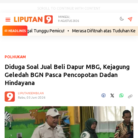
SCROLL TO CONTINUE WITH CONTENT
MINGGU,
9 AGUSTUS 2026
Tinggal Tunggu Pemicu!
•
Merasa Difitnah atas Tuduhan Kesaksian Pals
HEADLINES
POLHUKAM
Diduga Soal Jual Beli Dapur MBG, Kejagung
Geledah BGN Pasca Pencopotan Dadan
Hindayana
LIPUTANSEMBILAN
Rabu, 03 Juni 2026