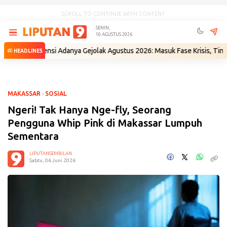
SCROLL TO CONTINUE WITH CONTENT
SENIN,
10 AGUSTUS 2026
Potensi Adanya Gejolak Agustus 2026: Masuk Fase Krisis, Tinggal Tung
HEADLINES
MAKASSAR
›
SOSIAL
Ngeri! Tak Hanya Nge-fly, Seorang
Pengguna Whip Pink di Makassar Lumpuh
Sementara
LIPUTANSEMBILAN
Sabtu, 06 Juni 2026