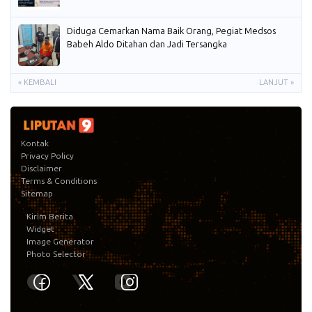
Diduga Cemarkan Nama Baik Orang, Pegiat Medsos
Babeh Aldo Ditahan dan Jadi Tersangka
« KEMBALI
LANJUT »
Kontak
Privacy Policy
Disclaimer
Terms & Conditions
Sitemap
Kirim Berita
Widget
Image Generator
Photo Selector