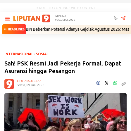
SCROLL TO CONTINUE WITH CONTENT
MINGGU,
9 AGUSTUS 2026
Eks BIN Beberkan Potensi Adanya Gejolak Agustus 2026: Masuk Fase Kr
HEADLINES
INTERNASIONAL
›
SOSIAL
Sah! PSK Resmi Jadi Pekerja Formal, Dapat
Asuransi hingga Pesangon
LIPUTANSEMBILAN
Selasa, 09 Juni 2026