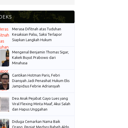
Merasa Difitnah atas Tuduhan
Kesaksian Palsu, Saksi Terlapor
Siapkan Langkah Hukum
Mengenal Benjamin Thomas Sigar,
Kakek Buyut Prabowo dari
Minahasa
Gantikan Hotman Paris, Febri
Diansyah Jadi Penasihat Hukum Eks
Jampidsus Febrie Adriansyah
Dea Anak Pejabat Gayo Lues yang
Viral Flexing Minta Maaf, Akui Salah
dan Hapus Unggahan
Diduga Cemarkan Nama Baik
Orang, Pegiat Medsos Babeh Aldo