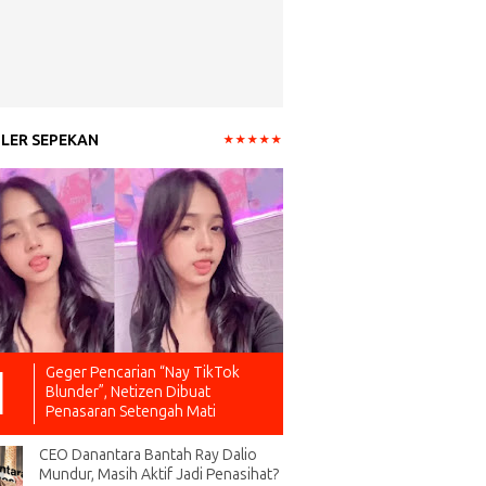
LER SEPEKAN
Geger Pencarian “Nay TikTok
Blunder”, Netizen Dibuat
Penasaran Setengah Mati
CEO Danantara Bantah Ray Dalio
Mundur, Masih Aktif Jadi Penasihat?