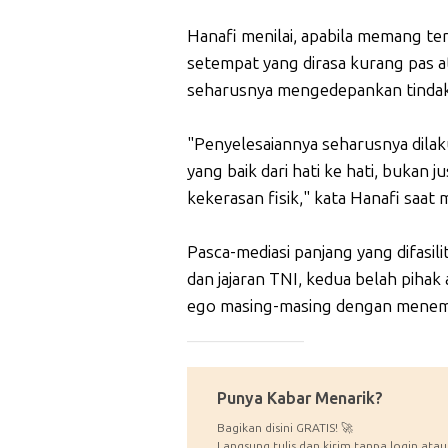
Hanafi menilai, apabila memang ter
setempat yang dirasa kurang pas a
seharusnya mengedepankan tindak
"Penyelesaiannya seharusnya dilak
yang baik dari hati ke hati, bukan
kekerasan fisik," kata Hanafi saa
Pasca-mediasi panjang yang difasi
dan jajaran TNI, kedua belah piha
ego masing-masing dengan menem
_____________
Punya Kabar Menarik?
Bagikan disini GRATIS! 🚀
Langsung tulis dan kirim tanpa login atau