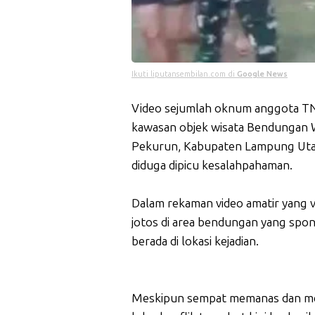
Ikuti liputansembilan.com di
Google News
Video sejumlah oknum anggota TN
kawasan objek wisata Bendungan
Pekurun, Kabupaten Lampung Utara, 
diduga dipicu kesalahpahaman.
Dalam rekaman video amatir yang vi
jotos di area bendungan yang spo
berada di lokasi kejadian.
Meskipun sempat memanas dan men