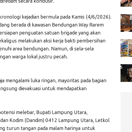
l diredam secara kondusif.
 kronologi kejadian bermula pada Kamis (4/6/2026).
sedang berada di kawasan Bendungan Way Rarem
ersiapan penguatan satuan brigade yang akan
ekaligus melakukan aksi kerja bakti pembersihan
uhi area bendungan. Namun, di sela-sela
dengan warga lokal justru pecah.
aja mengalami luka ringan, mayoritas pada bagian
langsung dievakuasi untuk mendapatkan
potensi melebar, Bupati Lampung Utara,
dan Kodim (Dandim) 0412 Lampung Utara, Letkol
ung turun tangan pada malam harinya untuk