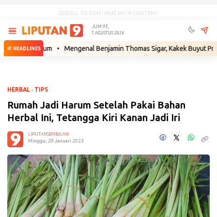
SCROLL TO CONTINUE WITH CONTENT
JUM'AT,
7 AGUSTUS 2026
ah Hukum
•
Mengenal Benjamin Thomas Sigar, Kakek Buyut Prabowo dar
HEADLINES
HERBAL
›
TIPS
Rumah Jadi Harum Setelah Pakai Bahan
Herbal Ini, Tetangga Kiri Kanan Jadi Iri
LIPUTANSEMBILAN
Minggu, 29 Januari 2023