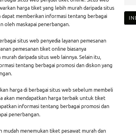
warkan harga tiket yang lebih murah daripada situs
ga dapat memberikan informasi tentang berbagai
an oleh maskapai penerbangan.
erbagai situs web penyedia layanan pemesanan
ayanan pemesanan tiket online biasanya
murah daripada situs web lainnya. Selain itu,
ormasi tentang berbagai promosi dan diskon yang
ngan.
an harga di berbagai situs web sebelum membeli
nda akan mendapatkan harga terbaik untuk tiket
patkan informasi tentang berbagai promosi dan
apai penerbangan.
ebih mudah menemukan tiket pesawat murah dan