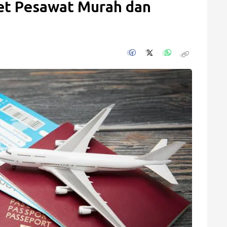
ket Pesawat Murah dan