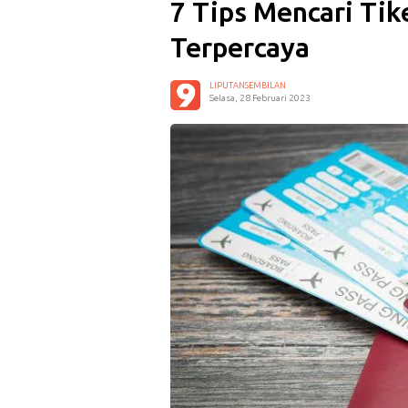
7 Tips Mencari Ti
Terpercaya
LIPUTANSEMBILAN
Selasa, 28 Februari 2023