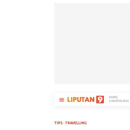
KAMIS,
edsos Babeh Aldo Ditahan dan Jadi Tersangka
•
PM Anwar Ungkap Kerug
6 AGUSTUS 2026
TIPS
›
TRAVELLING