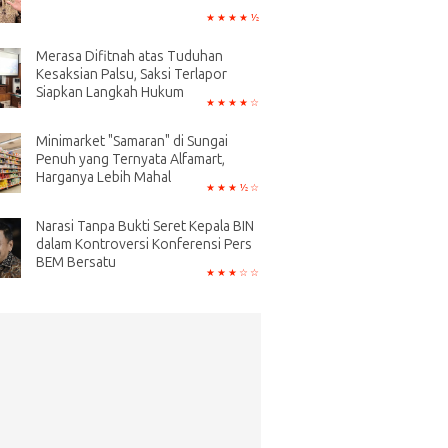
Merasa Difitnah atas Tuduhan
Kesaksian Palsu, Saksi Terlapor
Siapkan Langkah Hukum
Minimarket "Samaran" di Sungai
Penuh yang Ternyata Alfamart,
Harganya Lebih Mahal
Narasi Tanpa Bukti Seret Kepala BIN
dalam Kontroversi Konferensi Pers
BEM Bersatu