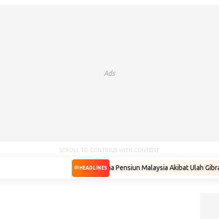
Ads
SCROLL TO CONTINUE WITH CONTENT
ian Rp880 Miliar Dana Pensiun Malaysia Akibat Ulah Gibran
•
RUU Per
HEADLINES