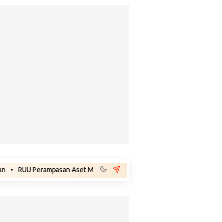
ampasan Aset Masih Ada di Prolegnas Prioritas 2026, Pemerintah Ber