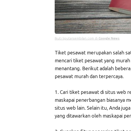
Ikuti liputansembilan.com di
Google News
Tiket pesawat merupakan salah sa
mencari tiket pesawat yang murah 
menantang. Berikut adalah beber
pesawat murah dan terpercaya.
1. Cari tiket pesawat di situs web
maskapai penerbangan biasanya me
situs web lain. Selain itu, Anda j
yang ditawarkan oleh maskapai pe