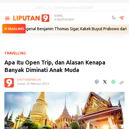
SCROLL TO CONTINUE WITH CONTENT
KAMIS,
6 AGUSTUS 2026
Mengenal Benjamin Thomas Sigar, Kakek Buyut Prabowo dari Minahasa
HEADLINES
TRAVELLING
Apa Itu Open Trip, dan Alasan Kenapa
Banyak Diminati Anak Muda
LIPUTANSEMBILAN
Jumat, 24 Februari 2023