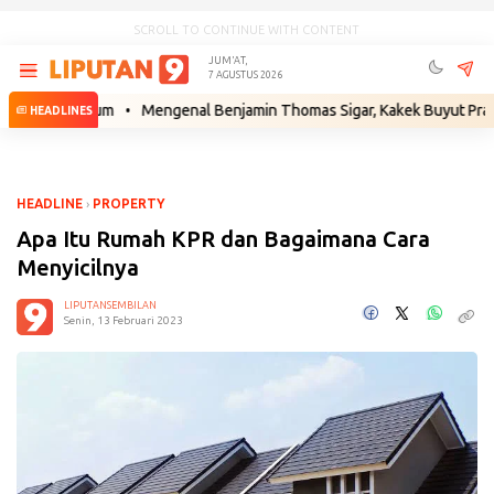
SCROLL TO CONTINUE WITH CONTENT
JUM'AT,
7 AGUSTUS 2026
ah Hukum
•
Mengenal Benjamin Thomas Sigar, Kakek Buyut Prabowo dar
HEADLINES
HEADLINE
›
PROPERTY
Apa Itu Rumah KPR dan Bagaimana Cara
Menyicilnya
LIPUTANSEMBILAN
Senin, 13 Februari 2023