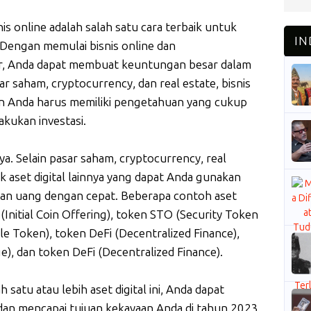
snis online adalah salah satu cara terbaik untuk
Dengan memulai bisnis online dan
 Anda dapat membuat keuntungan besar dalam
r saham, cryptocurrency, dan real estate, bisnis
 dan Anda harus memiliki pengetahuan yang cukup
akukan investasi.
nya. Selain pasar saham, cryptocurrency, real
ak aset digital lainnya yang dapat Anda gunakan
kan uang dengan cepat. Beberapa contoh aset
(Initial Coin Offering), token STO (Security Token
e Token), token DeFi (Decentralized Finance),
), dan token DeFi (Decentralized Finance).
 satu atau lebih aset digital ini, Anda dapat
an mencapai tujuan kekayaan Anda di tahun 2023.