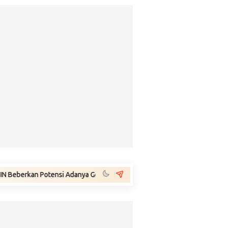
otensi Adanya Gejolak Agustus 2026: Masuk Fase Krisis, Tinggal Tungg