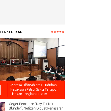
LER SEPEKAN
Merasa Difitnah atas Tuduhan
Kesaksian Palsu, Saksi Terlapor
Siapkan Langkah Hukum
Geger Pencarian “Nay TikTok
Blunder”, Netizen Dibuat Penasaran