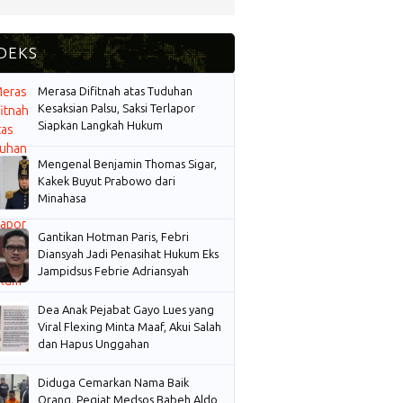
Merasa Difitnah atas Tuduhan
Kesaksian Palsu, Saksi Terlapor
Siapkan Langkah Hukum
Mengenal Benjamin Thomas Sigar,
Kakek Buyut Prabowo dari
Minahasa
Gantikan Hotman Paris, Febri
Diansyah Jadi Penasihat Hukum Eks
Jampidsus Febrie Adriansyah
Dea Anak Pejabat Gayo Lues yang
Viral Flexing Minta Maaf, Akui Salah
dan Hapus Unggahan
Diduga Cemarkan Nama Baik
Orang, Pegiat Medsos Babeh Aldo