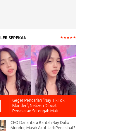
LER SEPEKAN
Geger Pencarian “Nay TikTok
Blunder”, Netizen Dibuat
Penasaran Setengah Mati
CEO Danantara Bantah Ray Dalio
Mundur, Masih Aktif Jadi Penasihat?