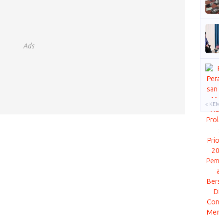
Ads
« KE