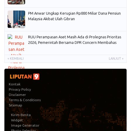
PM Anwar Ungkap Kerugian Rp880 Miliar Dana Pensiun
Malaysia Akibat Ulah Gibran
RUU Perampasan Aset Masih Ada di Prolegnas Prioritas
2026, Pemerintah Bersama DPR Concern Membahas
« KEMBALI
LANJUT »
Kontak
Privacy Policy
Disclaimer
Terms & Conditions
Sitemap
Kirim Berita
Widget
Image Generator
Photo Selector