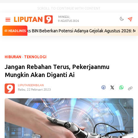
SCROLL TO CONTINUE WITH CONTENT
MINGGU,
9 AGUSTUS 2026
•
Eks BIN Beberkan Potensi Adanya Gejolak Agustus 2026: Masuk Fase 
HEADLINES
HIBURAN
›
TEKNOLOGI
Jangan Rebahan Terus, Pekerjaanmu
Mungkin Akan Diganti Ai
LIPUTANSEMBILAN
Rabu, 22 Februari 2023