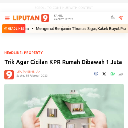
SCROLL TO CONTINUE WITH CONTENT
KAMIS,
6 AGUSTUS 2026
ah Hukum
•
Mengenal Benjamin Thomas Sigar, Kakek Buyut Prabowo dar
HEADLINES
HEADLINE
›
PROPERTY
Trik Agar Cicilan KPR Rumah Dibawah 1 Juta
LIPUTANSEMBILAN
Sabtu, 18 Februari 2023