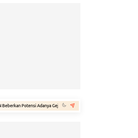
otensi Adanya Gejolak Agustus 2026: Masuk Fase Krisis, Tinggal Tunggu