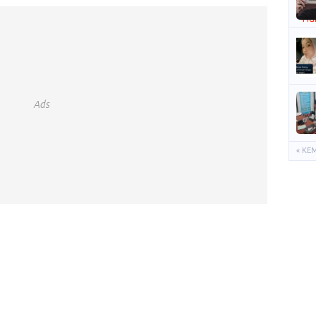
Ads
« KE