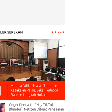
LER SEPEKAN
Merasa Difitnah atas Tuduhan
Kesaksian Palsu, Saksi Terlapor
Siapkan Langkah Hukum
Geger Pencarian “Nay TikTok
Blunder”, Netizen Dibuat Penasaran