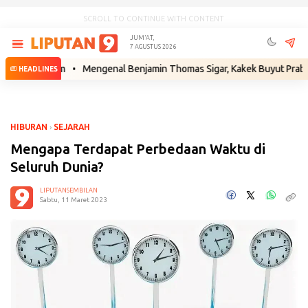
SCROLL TO CONTINUE WITH CONTENT
JUM'AT,
7 AGUSTUS 2026
 Hukum
•
Mengenal Benjamin Thomas Sigar, Kakek Buyut Prabowo dari 
HEADLINES
HIBURAN
›
SEJARAH
Mengapa Terdapat Perbedaan Waktu di
Seluruh Dunia?
LIPUTANSEMBILAN
Sabtu, 11 Maret 2023