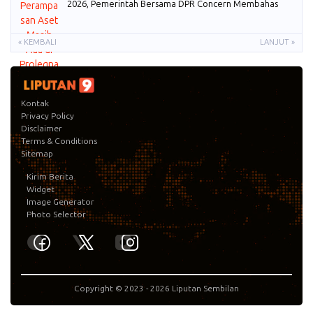
2026, Pemerintah Bersama DPR Concern Membahas
« KEMBALI
LANJUT »
Kontak
Privacy Policy
Disclaimer
Terms & Conditions
Sitemap
Kirim Berita
Widget
Image Generator
Photo Selector
Copyright © 2023 -
2026
Liputan Sembilan