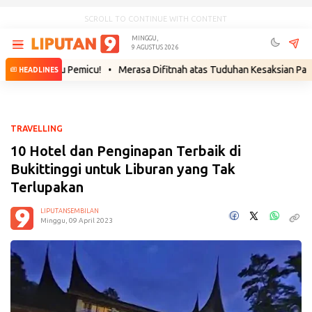
SCROLL TO CONTINUE WITH CONTENT
MINGGU,
9 AGUSTUS 2026
nggu Pemicu!
•
Merasa Difitnah atas Tuduhan Kesaksian Palsu, Saksi 
HEADLINES
TRAVELLING
10 Hotel dan Penginapan Terbaik di
Bukittinggi untuk Liburan yang Tak
Terlupakan
LIPUTANSEMBILAN
Minggu, 09 April 2023