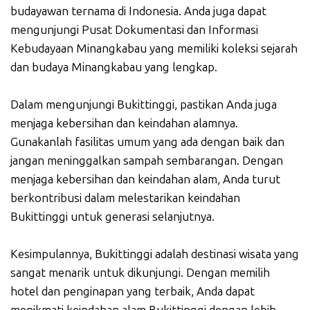
budayawan ternama di Indonesia. Anda juga dapat
mengunjungi Pusat Dokumentasi dan Informasi
Kebudayaan Minangkabau yang memiliki koleksi sejarah
dan budaya Minangkabau yang lengkap.
Dalam mengunjungi Bukittinggi, pastikan Anda juga
menjaga kebersihan dan keindahan alamnya.
Gunakanlah fasilitas umum yang ada dengan baik dan
jangan meninggalkan sampah sembarangan. Dengan
menjaga kebersihan dan keindahan alam, Anda turut
berkontribusi dalam melestarikan keindahan
Bukittinggi untuk generasi selanjutnya.
Kesimpulannya, Bukittinggi adalah destinasi wisata yang
sangat menarik untuk dikunjungi. Dengan memilih
hotel dan penginapan yang terbaik, Anda dapat
menikmati keindahan alam Bukittinggi dengan lebih