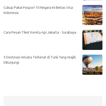
Cukup Pakai Paspor! 10 Negara Ini Bebas Visa
Indonesia
Cara Pesan Tiket Kereta Api Jakarta - Surabaya
5 Destinasi Wisata Terkenal di Turki Yang Wajib
Dikunjungi