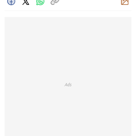
Komentar
Ads