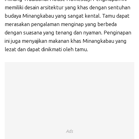
memiliki desain arsitektur yang khas dengan sentuhan
budaya Minangkabau yang sangat kental. Tamu dapat
merasakan pengalaman menginap yang berbeda
dengan suasana yang tenang dan nyaman. Penginapan
ini juga menyajikan makanan khas Minangkabau yang
lezat dan dapat dinikmati oleh tamu.
Ads