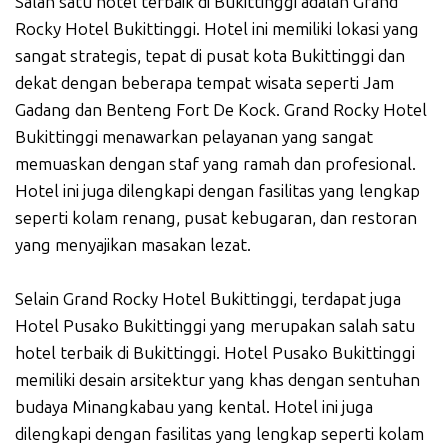
Salah satu hotel terbaik di Bukittinggi adalah Grand
Rocky Hotel Bukittinggi. Hotel ini memiliki lokasi yang
sangat strategis, tepat di pusat kota Bukittinggi dan
dekat dengan beberapa tempat wisata seperti Jam
Gadang dan Benteng Fort De Kock. Grand Rocky Hotel
Bukittinggi menawarkan pelayanan yang sangat
memuaskan dengan staf yang ramah dan profesional.
Hotel ini juga dilengkapi dengan fasilitas yang lengkap
seperti kolam renang, pusat kebugaran, dan restoran
yang menyajikan masakan lezat.
Selain Grand Rocky Hotel Bukittinggi, terdapat juga
Hotel Pusako Bukittinggi yang merupakan salah satu
hotel terbaik di Bukittinggi. Hotel Pusako Bukittinggi
memiliki desain arsitektur yang khas dengan sentuhan
budaya Minangkabau yang kental. Hotel ini juga
dilengkapi dengan fasilitas yang lengkap seperti kolam