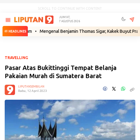
SCROLL TO CONTINUE WITH CONTENT
JUM'AT,
7 AGUSTUS 2026
h Hukum
•
Mengenal Benjamin Thomas Sigar, Kakek Buyut Prabowo dari
HEADLINES
TRAVELLING
Pasar Atas Bukittinggi Tempat Belanja
Pakaian Murah di Sumatera Barat
LIPUTANSEMBILAN
Rabu, 12 April 2023