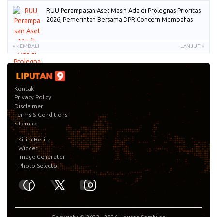
RUU Perampasan Aset Masih Ada di Prolegnas Prioritas
2026, Pemerintah Bersama DPR Concern Membahas
« KEMBALI
LANJUT »
Kontak
Privacy Policy
Disclaimer
Terms & Conditions
Sitemap
Kirim Berita
Widget
Image Generator
Photo Selector
Copyright © 2023 -
2026
Liputan Sembilan