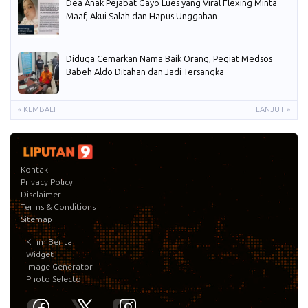
Dea Anak Pejabat Gayo Lues yang Viral Flexing Minta
Maaf, Akui Salah dan Hapus Unggahan
Diduga Cemarkan Nama Baik Orang, Pegiat Medsos
Babeh Aldo Ditahan dan Jadi Tersangka
« KEMBALI
LANJUT »
Kontak
Privacy Policy
Disclaimer
Terms & Conditions
Sitemap
Kirim Berita
Widget
Image Generator
Photo Selector