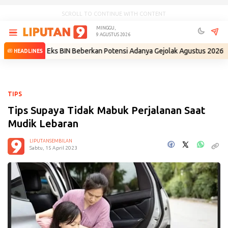
SCROLL TO CONTINUE WITH CONTENT
MINGGU,
9 AGUSTUS 2026
ri
•
Eks BIN Beberkan Potensi Adanya Gejolak Agustus 2026: Masuk Fas
HEADLINES
TIPS
Tips Supaya Tidak Mabuk Perjalanan Saat
Mudik Lebaran
LIPUTANSEMBILAN
Sabtu, 15 April 2023