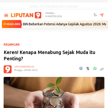
SCROLL TO CONTINUE WITH CONTENT
MINGGU,
9 AGUSTUS 2026
Eks BIN Beberkan Potensi Adanya Gejolak Agustus 2026: Masuk Fase Kr
HEADLINES
KEUANGAN
Keren! Kenapa Menabung Sejak Muda itu
Penting?
LIPUTANSEMBILAN
Minggu, 28 Mei 2023