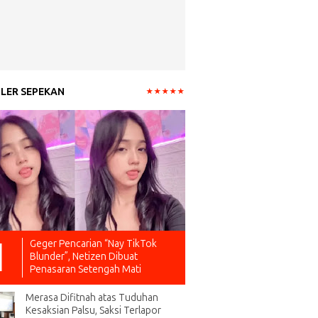
LER SEPEKAN
Geger Pencarian “Nay TikTok
Blunder”, Netizen Dibuat
Penasaran Setengah Mati
Merasa Difitnah atas Tuduhan
Kesaksian Palsu, Saksi Terlapor