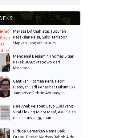
Merasa Difitnah atas Tuduhan
Kesaksian Palsu, Saksi Terlapor
Siapkan Langkah Hukum
Mengenal Benjamin Thomas Sigar,
Kakek Buyut Prabowo dari
Minahasa
Gantikan Hotman Paris, Febri
Diansyah Jadi Penasihat Hukum Eks
Jampidsus Febrie Adriansyah
Dea Anak Pejabat Gayo Lues yang
Viral Flexing Minta Maaf, Akui Salah
dan Hapus Unggahan
Diduga Cemarkan Nama Baik
Orang, Pegiat Medsos Babeh Aldo