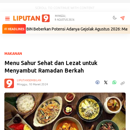
SCROLL TO CONTINUE WITH CONTENT
MINGGU,
9 AGUSTUS 2026
Eks BIN Beberkan Potensi Adanya Gejolak Agustus 2026: Masuk Fase Kris
HEADLINES
MAKANAN
Menu Sahur Sehat dan Lezat untuk
Menyambut Ramadan Berkah
LIPUTANSEMBILAN
Minggu, 10 Maret 2024