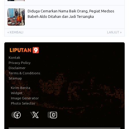
Diduga Cemarkan Nama Baik Orang, Pegiat Medsos
Babeh Aldo Ditahan dan Jadi Tersangka
« KEMBALI
LANJUT »
Kontak
Privacy Policy
Disclaimer
Terms & Conditions
Sitemap
Kirim Berita
Widget
Image Generator
Photo Selector