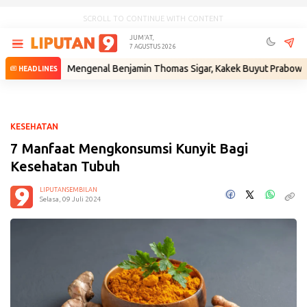
SCROLL TO CONTINUE WITH CONTENT
JUM'AT,
7 AGUSTUS 2026
m
•
Mengenal Benjamin Thomas Sigar, Kakek Buyut Prabowo dari Mina
HEADLINES
KESEHATAN
7 Manfaat Mengkonsumsi Kunyit Bagi
Kesehatan Tubuh
LIPUTANSEMBILAN
Selasa, 09 Juli 2024