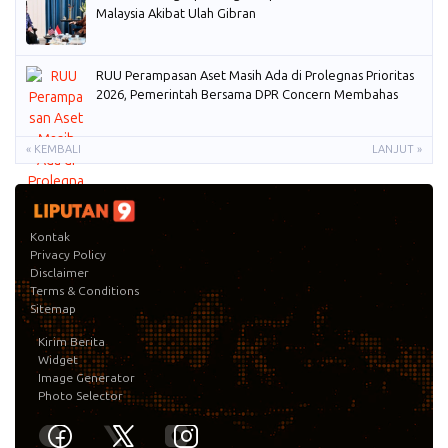
Malaysia Akibat Ulah Gibran
RUU Perampasan Aset Masih Ada di Prolegnas Prioritas
2026, Pemerintah Bersama DPR Concern Membahas
« KEMBALI
LANJUT »
Kontak
Privacy Policy
Disclaimer
Terms & Conditions
Sitemap
Kirim Berita
Widget
Image Generator
Photo Selector