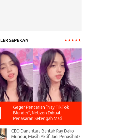
LER SEPEKAN
Geger Pencarian “Nay TikTok
Blunder”, Netizen Dibuat
Penasaran Setengah Mati
CEO Danantara Bantah Ray Dalio
Mundur, Masih Aktif Jadi Penasihat?