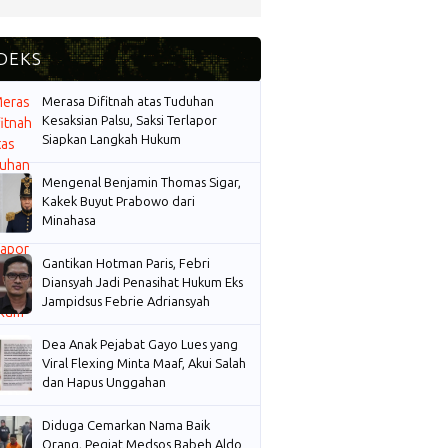
Merasa Difitnah atas Tuduhan
Kesaksian Palsu, Saksi Terlapor
Siapkan Langkah Hukum
Mengenal Benjamin Thomas Sigar,
Kakek Buyut Prabowo dari
Minahasa
Gantikan Hotman Paris, Febri
Diansyah Jadi Penasihat Hukum Eks
Jampidsus Febrie Adriansyah
Dea Anak Pejabat Gayo Lues yang
Viral Flexing Minta Maaf, Akui Salah
dan Hapus Unggahan
Diduga Cemarkan Nama Baik
Orang, Pegiat Medsos Babeh Aldo