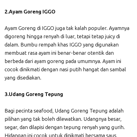
2.Ayam Goreng IGGO
Ayam Goreng di IGGO juga tak kalah populer. Ayamnya
digoreng hingga renyah di luar, tetapi tetap juicy di
dalam. Bumbu rempah khas IGGO yang digunakan
membuat rasa ayam ini benar-benar otentik dan
berbeda dari ayam goreng pada umumnya. Ayam ini
cocok dinikmati dengan nasi putih hangat dan sambal
yang disediakan.
3.Udang Goreng Tepung
Bagi pecinta seafood, Udang Goreng Tepung adalah
pilihan yang tak boleh dilewatkan. Udangnya besar,
segar, dan dilapisi dengan tepung renyah yang gurih.
Hidangan ini cocok untuk dinikmati bersama saus