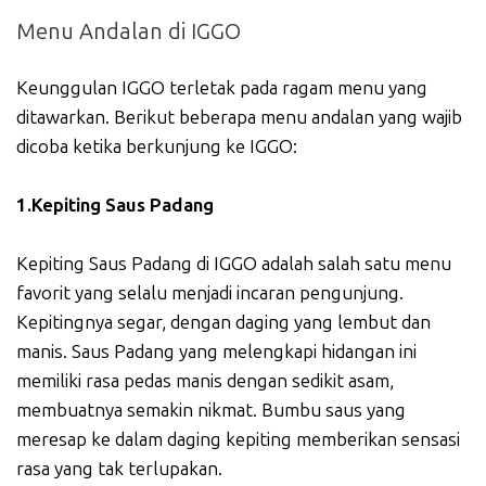
Menu Andalan di IGGO
Keunggulan IGGO terletak pada ragam menu yang
ditawarkan. Berikut beberapa menu andalan yang wajib
dicoba ketika berkunjung ke IGGO:
1.Kepiting Saus Padang
Kepiting Saus Padang di IGGO adalah salah satu menu
favorit yang selalu menjadi incaran pengunjung.
Kepitingnya segar, dengan daging yang lembut dan
manis. Saus Padang yang melengkapi hidangan ini
memiliki rasa pedas manis dengan sedikit asam,
membuatnya semakin nikmat. Bumbu saus yang
meresap ke dalam daging kepiting memberikan sensasi
rasa yang tak terlupakan.