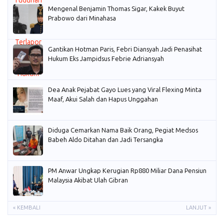
Mengenal Benjamin Thomas Sigar, Kakek Buyut
Prabowo dari Minahasa
Gantikan Hotman Paris, Febri Diansyah Jadi Penasihat
Hukum Eks Jampidsus Febrie Adriansyah
Dea Anak Pejabat Gayo Lues yang Viral Flexing Minta
Maaf, Akui Salah dan Hapus Unggahan
Diduga Cemarkan Nama Baik Orang, Pegiat Medsos
Babeh Aldo Ditahan dan Jadi Tersangka
PM Anwar Ungkap Kerugian Rp880 Miliar Dana Pensiun
Malaysia Akibat Ulah Gibran
« KEMBALI
LANJUT »