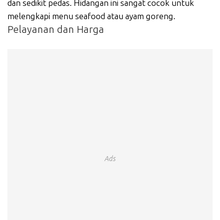
dan sedikit pedas. Hidangan ini sangat cocok untuk
melengkapi menu seafood atau ayam goreng.
Pelayanan dan Harga
Ads