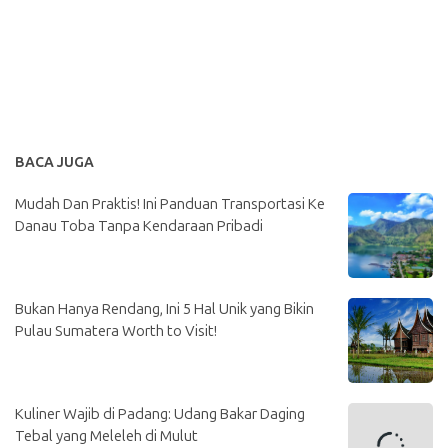
BACA JUGA
Mudah Dan Praktis! Ini Panduan Transportasi Ke
Danau Toba Tanpa Kendaraan Pribadi
Bukan Hanya Rendang, Ini 5 Hal Unik yang Bikin
Pulau Sumatera Worth to Visit!
Kuliner Wajib di Padang: Udang Bakar Daging
Tebal yang Meleleh di Mulut