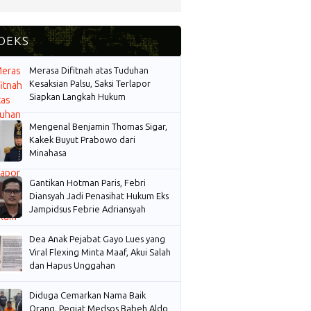
Merasa Difitnah atas Tuduhan
Kesaksian Palsu, Saksi Terlapor
Siapkan Langkah Hukum
Mengenal Benjamin Thomas Sigar,
Kakek Buyut Prabowo dari
Minahasa
Gantikan Hotman Paris, Febri
Diansyah Jadi Penasihat Hukum Eks
Jampidsus Febrie Adriansyah
Dea Anak Pejabat Gayo Lues yang
Viral Flexing Minta Maaf, Akui Salah
dan Hapus Unggahan
Diduga Cemarkan Nama Baik
Orang, Pegiat Medsos Babeh Aldo