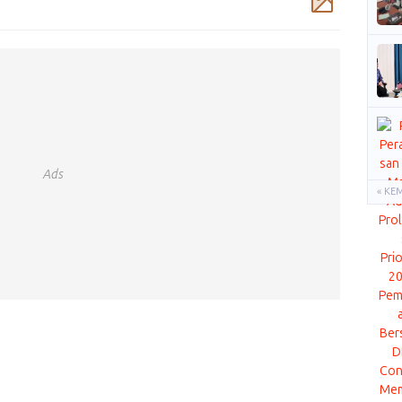
Ads
« KE