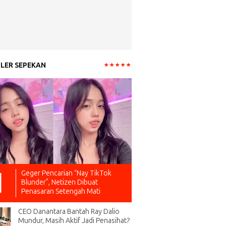
LER SEPEKAN
Geger Pencarian “Nay TikTok
Blunder”, Netizen Dibuat
Penasaran Setengah Mati
CEO Danantara Bantah Ray Dalio
Mundur, Masih Aktif Jadi Penasihat?