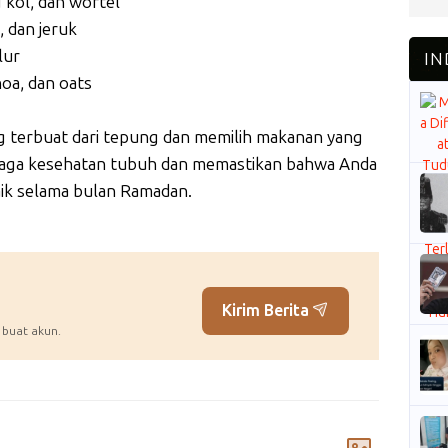
 kol, dan wortel
, dan jeruk
lur
noa, dan oats
 terbuat dari tepung dan memilih makanan yang
njaga kesehatan tubuh dan memastikan bahwa Anda
ik selama bulan Ramadan.
Kirim Berita
 buat akun.
Komentar