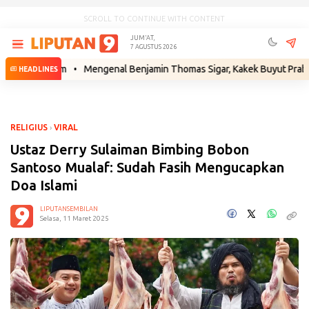
SCROLL TO CONTINUE WITH CONTENT
JUM'AT,
7 AGUSTUS 2026
h Hukum
•
Mengenal Benjamin Thomas Sigar, Kakek Buyut Prabowo dari
HEADLINES
RELIGIUS
›
VIRAL
Ustaz Derry Sulaiman Bimbing Bobon
Santoso Mualaf: Sudah Fasih Mengucapkan
Doa Islami
LIPUTANSEMBILAN
Selasa, 11 Maret 2025