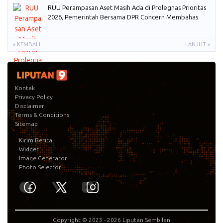
RUU Perampasan Aset Masih Ada di Prolegnas Prioritas
2026, Pemerintah Bersama DPR Concern Membahas
« KEMBALI
LANJUT »
Kontak
Privacy Policy
Disclaimer
Terms & Conditions
Sitemap
Kirim Berita
Widget
Image Generator
Photo Selector
Copyright © 2023 -
2026
Liputan Sembilan