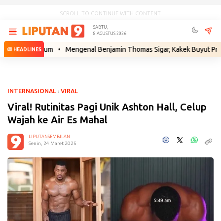
SCROLL TO CONTINUE WITH CONTENT
SABTU,
8 AGUSTUS 2026
ah Hukum
•
Mengenal Benjamin Thomas Sigar, Kakek Buyut Prabowo dar
HEADLINES
INTERNASIONAL
›
VIRAL
Viral! Rutinitas Pagi Unik Ashton Hall, Celup
Wajah ke Air Es Mahal
LIPUTANSEMBILAN
Senin, 24 Maret 2025