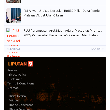
PM Anwar Ungkap Kerugian Rp880 Miliar Dana Pensiun
Malaysia Akibat Ulah Gibran
RUU Perampasan Aset Masih Ada di Prolegnas Prioritas
2026, Pemerintah Bersama DPR Concern Membahas
« KEMBALI
LANJUT »
Kontak
Privacy Policy
Disclaimer
Terms & Conditions
Sitemap
Kirim Berita
Widget
Image Generator
Photo Selector