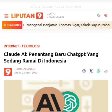
SCROLL TO CONTINUE WITH CONTENT
JUM'AT,
7 AGUSTUS 2026
ukum
•
Mengenal Benjamin Thomas Sigar, Kakek Buyut Prabowo dari Mi
HEADLINES
INTERNET
›
TEKNOLOGI
Claude Ai: Penantang Baru Chatgpt Yang
Sedang Ramai Di Indonesia
LIPUTANSEMBILAN
Senin, 21 April 2025