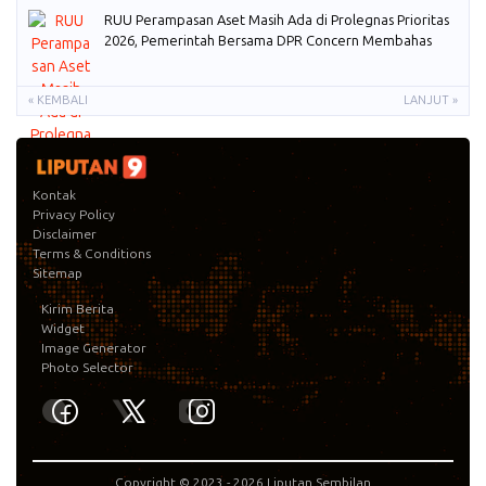
RUU Perampasan Aset Masih Ada di Prolegnas Prioritas
2026, Pemerintah Bersama DPR Concern Membahas
« KEMBALI
LANJUT »
Kontak
Privacy Policy
Disclaimer
Terms & Conditions
Sitemap
Kirim Berita
Widget
Image Generator
Photo Selector
Copyright © 2023 -
2026
Liputan Sembilan