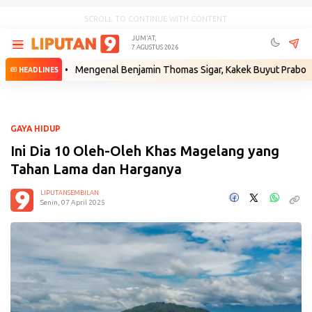
SCROLL TO CONTINUE WITH CONTENT
JUM'AT,
7 AGUSTUS 2026
kum
•
Mengenal Benjamin Thomas Sigar, Kakek Buyut Prabowo dari Min
HEADLINES
GAYA HIDUP
Ini Dia 10 Oleh-Oleh Khas Magelang yang
Tahan Lama dan Harganya
LIPUTANSEMBILAN
Senin, 07 April 2025