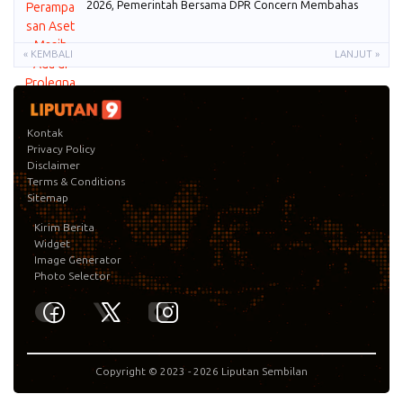
2026, Pemerintah Bersama DPR Concern Membahas
« KEMBALI
LANJUT »
Kontak
Privacy Policy
Disclaimer
Terms & Conditions
Sitemap
Kirim Berita
Widget
Image Generator
Photo Selector
Copyright © 2023 -
2026
Liputan Sembilan