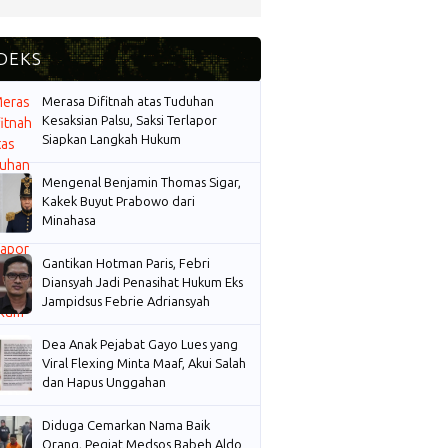
Merasa Difitnah atas Tuduhan
Kesaksian Palsu, Saksi Terlapor
Siapkan Langkah Hukum
Mengenal Benjamin Thomas Sigar,
Kakek Buyut Prabowo dari
Minahasa
Gantikan Hotman Paris, Febri
Diansyah Jadi Penasihat Hukum Eks
Jampidsus Febrie Adriansyah
Dea Anak Pejabat Gayo Lues yang
Viral Flexing Minta Maaf, Akui Salah
dan Hapus Unggahan
Diduga Cemarkan Nama Baik
Orang, Pegiat Medsos Babeh Aldo