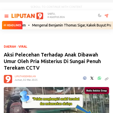
SCROLL TO CONTINUE WITH CONTENT
SABTU,
8 AGUSTUS 2026
h Hukum
•
Mengenal Benjamin Thomas Sigar, Kakek Buyut Prabowo dari
HEADLINES
DAERAH
›
VIRAL
Aksi Pelecehan Terhadap Anak Dibawah
Umur Oleh Pria Misterius Di Sungai Penuh
Terekam CCTV
LIPUTANSEMBILAN
Jumat, 02 Mei 2025