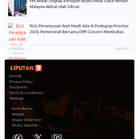
PM Anwar Ungkap Kerugian Rp880 Miliar Dana Pensiun
Malaysia Akibat Ulah Gibran
RUU Perampasan Aset Masih Ada di Prolegnas Prioritas
2026, Pemerintah Bersama DPR Concern Membahas
« KEMBALI
LANJUT »
Kontak
Privacy Policy
Disclaimer
Terms & Conditions
Sitemap
Kirim Berita
Widget
Image Generator
Photo Selector