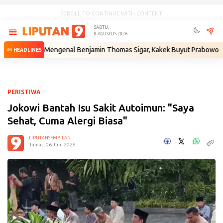
SCROLL TO CONTINUE WITH CONTENT
SABTU,
8 AGUSTUS 2026
•
Mengenal Benjamin Thomas Sigar, Kakek Buyut Prabowo dari Minahas
HEADLINES
PERISTIWA
Jokowi Bantah Isu Sakit Autoimun: "Saya
Sehat, Cuma Alergi Biasa"
LIPUTANSEMBILAN
Jumat, 06 Juni 2025