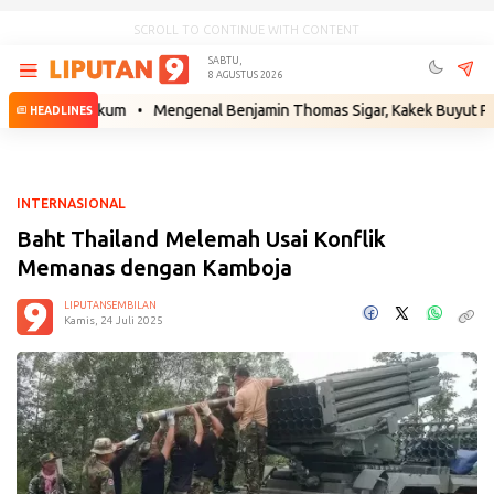
SCROLL TO CONTINUE WITH CONTENT
SABTU,
8 AGUSTUS 2026
kah Hukum
•
Mengenal Benjamin Thomas Sigar, Kakek Buyut Prabowo da
HEADLINES
INTERNASIONAL
Baht Thailand Melemah Usai Konflik
Memanas dengan Kamboja
LIPUTANSEMBILAN
Kamis, 24 Juli 2025