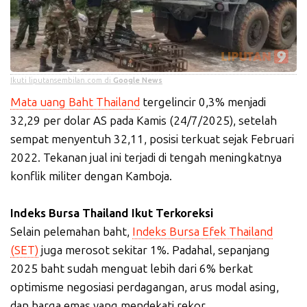
Ikuti liputansembilan.com di
Google News
Mata uang Baht Thailand
tergelincir 0,3% menjadi
32,29 per dolar AS pada Kamis (24/7/2025), setelah
sempat menyentuh 32,11, posisi terkuat sejak Februari
2022. Tekanan jual ini terjadi di tengah meningkatnya
konflik militer dengan Kamboja.
Indeks Bursa Thailand Ikut Terkoreksi
Selain pelemahan baht,
Indeks Bursa Efek Thailand
(SET)
juga merosot sekitar 1%. Padahal, sepanjang
2025 baht sudah menguat lebih dari 6% berkat
optimisme negosiasi perdagangan, arus modal asing,
dan harga emas yang mendekati rekor.