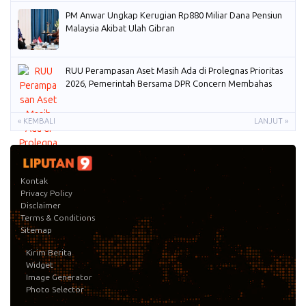
PM Anwar Ungkap Kerugian Rp880 Miliar Dana Pensiun
Malaysia Akibat Ulah Gibran
RUU Perampasan Aset Masih Ada di Prolegnas Prioritas
2026, Pemerintah Bersama DPR Concern Membahas
« KEMBALI
LANJUT »
Kontak
Privacy Policy
Disclaimer
Terms & Conditions
Sitemap
Kirim Berita
Widget
Image Generator
Photo Selector