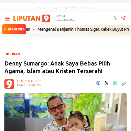
SCROLL TO CONTINUE WITH CONTENT
JUM'AT,
7 AGUSTUS 2026
kah Hukum
•
Mengenal Benjamin Thomas Sigar, Kakek Buyut Prabowo da
HEADLINES
HIBURAN
Denny Sumargo: Anak Saya Bebas Pilih
Agama, Islam atau Kristen Terserah!
LIPUTANSEMBILAN
Kamis, 31 Juli 2025