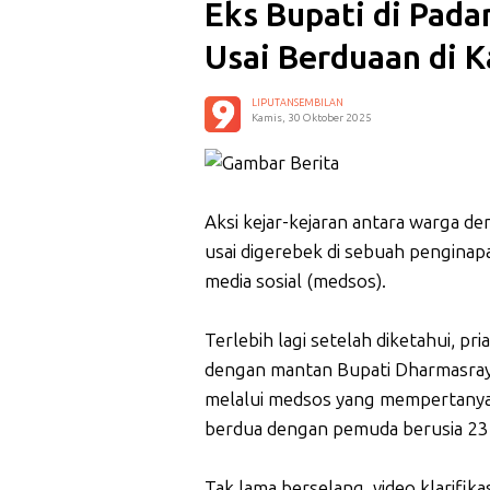
Eks Bupati di Pad
Usai Berduaan di 
LIPUTANSEMBILAN
Kamis, 30 Oktober 2025
Aksi kejar-kejaran antara warga de
usai digerebek di sebuah penginapa
media sosial (medsos).
Terlebih lagi setelah diketahui, pr
dengan mantan Bupati Dharmasray
melalui medsos yang mempertanyak
berdua dengan pemuda berusia 23 
Tak lama berselang, video klarifi