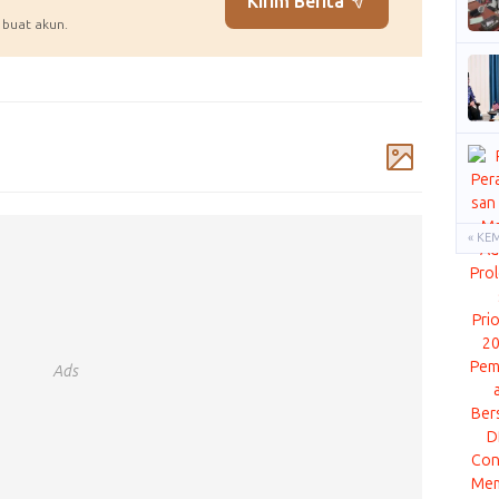
Kirim Berita
 buat akun.
Komentar
« KE
Ads