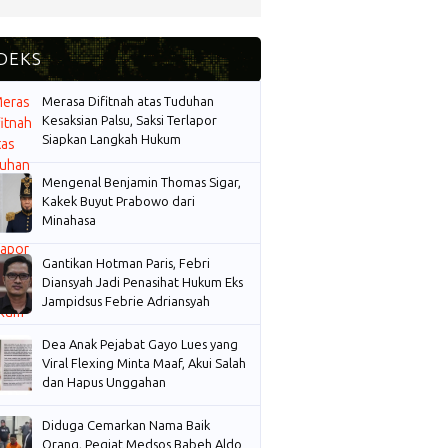
Merasa Difitnah atas Tuduhan
Kesaksian Palsu, Saksi Terlapor
Siapkan Langkah Hukum
Mengenal Benjamin Thomas Sigar,
Kakek Buyut Prabowo dari
Minahasa
Gantikan Hotman Paris, Febri
Diansyah Jadi Penasihat Hukum Eks
Jampidsus Febrie Adriansyah
Dea Anak Pejabat Gayo Lues yang
Viral Flexing Minta Maaf, Akui Salah
dan Hapus Unggahan
Diduga Cemarkan Nama Baik
Orang, Pegiat Medsos Babeh Aldo