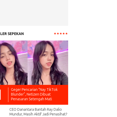
LER SEPEKAN
Geger Pencarian “Nay TikTok
Blunder”, Netizen Dibuat
Penasaran Setengah Mati
CEO Danantara Bantah Ray Dalio
Mundur, Masih Aktif Jadi Penasihat?