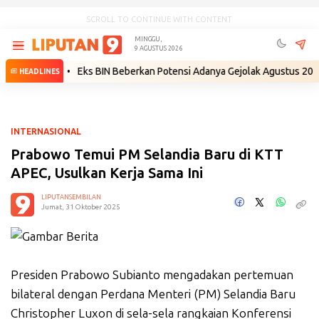
SCROLL TO CONTINUE WITH CONTENT
MINGGU,
9 AGUSTUS 2026
endiri
•
Eks BIN Beberkan Potensi Adanya Gejolak Agustus 2026: Masuk
HEADLINES
INTERNASIONAL
Prabowo Temui PM Selandia Baru di KTT
APEC, Usulkan Kerja Sama Ini
LIPUTANSEMBILAN
Jumat, 31 Oktober 2025
Presiden Prabowo Subianto mengadakan pertemuan
bilateral dengan Perdana Menteri (PM) Selandia Baru
Christopher Luxon di sela-sela rangkaian Konferensi