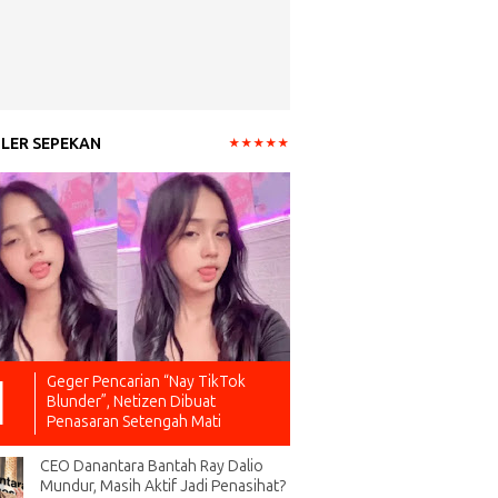
LER SEPEKAN
Geger Pencarian “Nay TikTok
Blunder”, Netizen Dibuat
Penasaran Setengah Mati
CEO Danantara Bantah Ray Dalio
Mundur, Masih Aktif Jadi Penasihat?