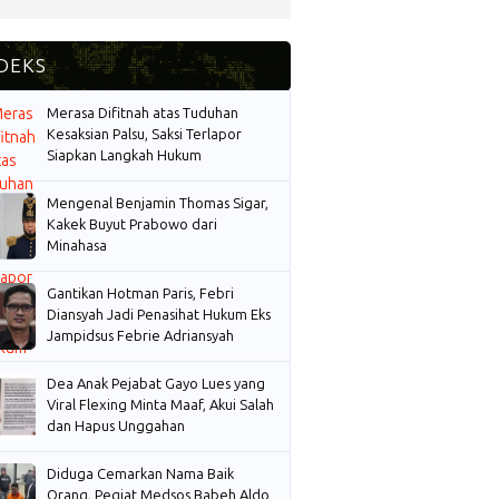
Merasa Difitnah atas Tuduhan
Kesaksian Palsu, Saksi Terlapor
Siapkan Langkah Hukum
Mengenal Benjamin Thomas Sigar,
Kakek Buyut Prabowo dari
Minahasa
Gantikan Hotman Paris, Febri
Diansyah Jadi Penasihat Hukum Eks
Jampidsus Febrie Adriansyah
Dea Anak Pejabat Gayo Lues yang
Viral Flexing Minta Maaf, Akui Salah
dan Hapus Unggahan
Diduga Cemarkan Nama Baik
Orang, Pegiat Medsos Babeh Aldo