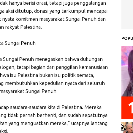
dak hanya berisi orasi, tetapi juga penggalangan
ga aksi ditutup, donasi yang terkumpul mencapai
uk nyata komitmen masyarakat Sungai Penuh dan
 rakyat Palestina.
POPU
ota Sungai Penuh
ota Sungai Penuh menegaskan bahwa dukungan
slogan, tetapi bagian dari panggilan kemanusiaan
wa isu Palestina bukan isu politik semata,
ng membutuhkan kepedulian nyata dari seluruh
i masyarakat Sungai Penuh.
hadap saudara-saudara kita di Palestina. Mereka
ng tidak pernah berhenti, dan sudah sepatutnya
kuatan yang menguatkan mereka," ucapnya lantang
ksi.