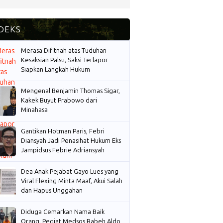
Merasa Difitnah atas Tuduhan
Kesaksian Palsu, Saksi Terlapor
Siapkan Langkah Hukum
Mengenal Benjamin Thomas Sigar,
Kakek Buyut Prabowo dari
Minahasa
Gantikan Hotman Paris, Febri
Diansyah Jadi Penasihat Hukum Eks
Jampidsus Febrie Adriansyah
Dea Anak Pejabat Gayo Lues yang
Viral Flexing Minta Maaf, Akui Salah
dan Hapus Unggahan
Diduga Cemarkan Nama Baik
Orang, Pegiat Medsos Babeh Aldo