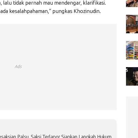
, lalu tidak pernah mau mendengar, klarifikasi.
 ada kesalahpahaman,” pungkas Khozinudin.
Ads
saksian Palsu, Saksi Terlapor Siapkan Langkah Hukum