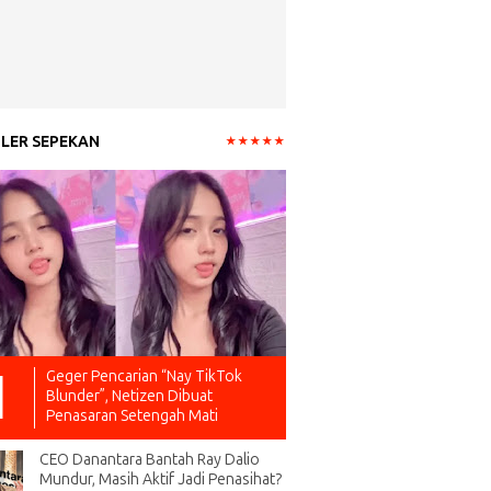
LER SEPEKAN
Geger Pencarian “Nay TikTok
Blunder”, Netizen Dibuat
Penasaran Setengah Mati
CEO Danantara Bantah Ray Dalio
Mundur, Masih Aktif Jadi Penasihat?