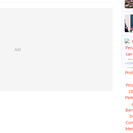
Ads
« KE