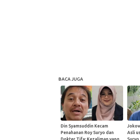
BACA JUGA
Din Syamsuddin Kecam
Jokow
Penahanan Roy Suryo dan
Asli 
Dokter Tifa: Kezaliman yang
Suryo