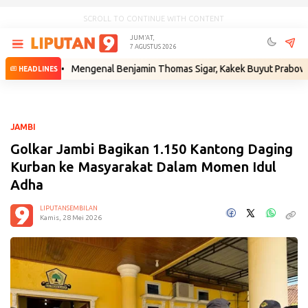
SCROLL TO CONTINUE WITH CONTENT
JUM'AT,
7 AGUSTUS 2026
um
•
Mengenal Benjamin Thomas Sigar, Kakek Buyut Prabowo dari Min
HEADLINES
JAMBI
Golkar Jambi Bagikan 1.150 Kantong Daging
Kurban ke Masyarakat Dalam Momen Idul
Adha
LIPUTANSEMBILAN
Kamis, 28 Mei 2026