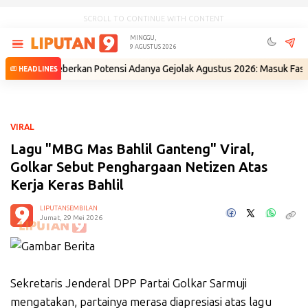
SCROLL TO CONTINUE WITH CONTENT
MINGGU,
9 AGUSTUS 2026
BIN Beberkan Potensi Adanya Gejolak Agustus 2026: Masuk Fase Krisis,
HEADLINES
VIRAL
Lagu "MBG Mas Bahlil Ganteng" Viral,
Golkar Sebut Penghargaan Netizen Atas
Kerja Keras Bahlil
LIPUTANSEMBILAN
Jumat, 29 Mei 2026
Sekretaris Jenderal DPP Partai Golkar Sarmuji
mengatakan, partainya merasa diapresiasi atas lagu