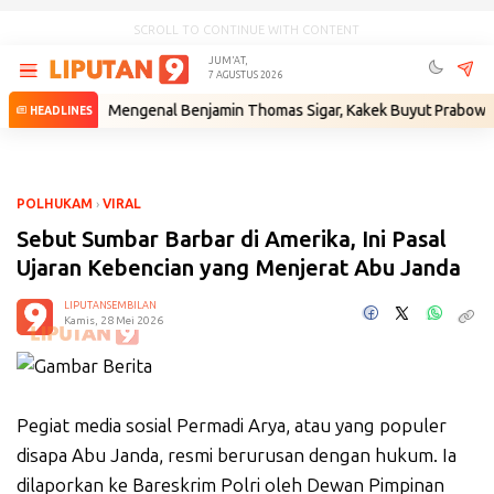
SCROLL TO CONTINUE WITH CONTENT
JUM'AT,
7 AGUSTUS 2026
um
•
Mengenal Benjamin Thomas Sigar, Kakek Buyut Prabowo dari Mina
HEADLINES
POLHUKAM
›
VIRAL
Sebut Sumbar Barbar di Amerika, Ini Pasal
Ujaran Kebencian yang Menjerat Abu Janda
LIPUTANSEMBILAN
Kamis, 28 Mei 2026
Pegiat media sosial Permadi Arya, atau yang populer
disapa Abu Janda, resmi berurusan dengan hukum. Ia
dilaporkan ke Bareskrim Polri oleh Dewan Pimpinan