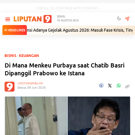
SCROLL TO CONTINUE WITH CONTENT
SENIN,
10 AGUSTUS 2026
Potensi Adanya Gejolak Agustus 2026: Masuk Fase Krisis, Tinggal Tungg
HEADLINES
BISNIS
›
KEUANGAN
Di Mana Menkeu Purbaya saat Chatib Basri
Dipanggil Prabowo ke Istana
LIPUTANSEMBILAN
Selasa, 09 Juni 2026