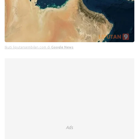
Ikuti liputansembilan.com di
Google News
Ads