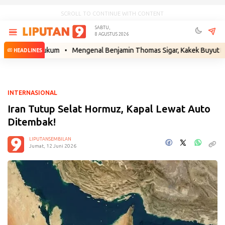
SCROLL TO CONTINUE WITH CONTENT
SABTU,
8 AGUSTUS 2026
ngkah Hukum
•
Mengenal Benjamin Thomas Sigar, Kakek Buyut Prabowo 
HEADLINES
INTERNASIONAL
Iran Tutup Selat Hormuz, Kapal Lewat Auto
Ditembak!
LIPUTANSEMBILAN
Jumat, 12 Juni 2026